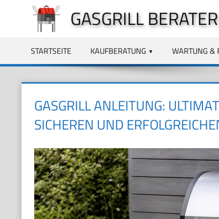
Zum
GASGRILL BERATER
Inhalt
springen
STARTSEITE
KAUFBERATUNG
WARTUNG & 
GASGRILL ANLEITUNG: ULTIMA
SICHEREN UND ERFOLGREICHE