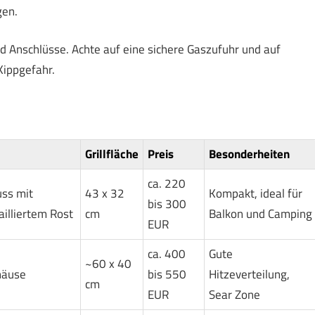
gen.
nd Anschlüsse. Achte auf eine sichere Gaszufuhr und auf
Kippgefahr.
Grillfläche
Preis
Besonderheiten
ca. 220
ss mit
43 x 32
Kompakt, ideal für
bis 300
illiertem Rost
cm
Balkon und Camping
EUR
ca. 400
Gute
~60 x 40
häuse
bis 550
Hitzeverteilung,
cm
EUR
Sear Zone