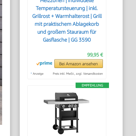
Heizzonen | individuelle
Temperatursteuerung | inkl.
Grillrost + Warmhalterost | Grill
mit praktischem Ablagekorb
und großem Stauraum für
Gasflasche | GG 3590
99,95 €
Bei Amazon ansehen
*
Anzeige
Preis inkl. MwSt., zzgl. Versandkosten
EMPFEHLUNG