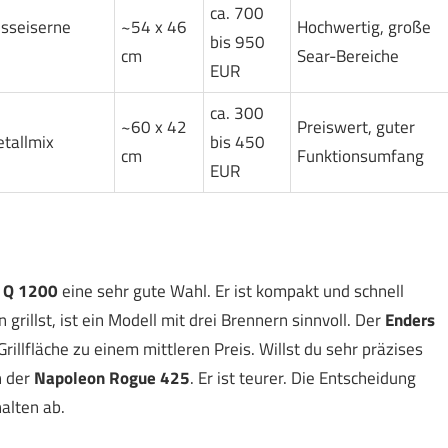
ca. 700
usseiserne
~54 x 46
Hochwertig, große
bis 950
cm
Sear-Bereiche
EUR
ca. 300
~60 x 42
Preiswert, guter
tallmix
bis 450
cm
Funktionsumfang
EUR
 Q 1200
eine sehr gute Wahl. Er ist kompakt und schnell
grillst, ist ein Modell mit drei Brennern sinnvoll. Der
Enders
Grillfläche zu einem mittleren Preis. Willst du sehr präzises
h der
Napoleon Rogue 425
. Er ist teurer. Die Entscheidung
alten ab.