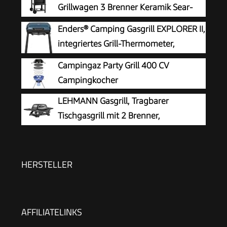
Grillwagen 3 Brenner Keramik Sear-
Burner Piezo-Zündung Thermometer
Enders® Camping Gasgrill EXPLORER II,
Warmhalterost Schwarz Matt
integriertes Grill-Thermometer,
Grillen-, Kochen-, Backen Funktion, 2
Campingaz Party Grill 400 CV
Brenner Edelstahl, kleiner Balkon-Picknick-Grill -
Campingkocher
Stahl-Grillwanne, #2104
LEHMANN Gasgrill, Tragbarer
Tischgasgrill mit 2 Brenner,
Thermometer & Seitentischen
klappbar, Gusseisen Grillrost mit 1638 cm²
Grillfläche, Tischgrill für Outdoor BBQ, Balkon- &
HERSTELLER
Campinggrill
AFFILIATELINKS