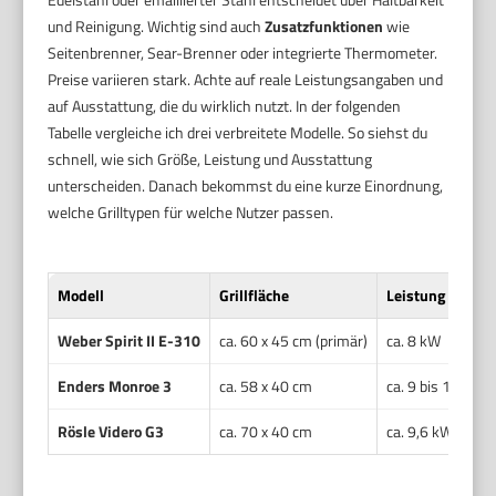
und Reinigung. Wichtig sind auch
Zusatzfunktionen
wie
Seitenbrenner, Sear-Brenner oder integrierte Thermometer.
Preise variieren stark. Achte auf reale Leistungsangaben und
auf Ausstattung, die du wirklich nutzt. In der folgenden
Tabelle vergleiche ich drei verbreitete Modelle. So siehst du
schnell, wie sich Größe, Leistung und Ausstattung
unterscheiden. Danach bekommst du eine kurze Einordnung,
welche Grilltypen für welche Nutzer passen.
Modell
Grillfläche
Leistung (gesamt
Weber Spirit II E-310
ca. 60 x 45 cm (primär)
ca. 8 kW
Enders Monroe 3
ca. 58 x 40 cm
ca. 9 bis 10 kW
Rösle Videro G3
ca. 70 x 40 cm
ca. 9,6 kW