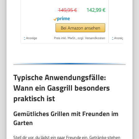
Thermometer,
149,95 €
142,99 €
Balkon-, Camping-
Grill, Aluguss-
Gehäuse, Gusseisen-
Bei Amazon ansehen
Rost #2070
*
Anzeige
Preis inkl. MwSt., zzgl. Versandkosten
*
Anzeige
Typische Anwendungsfälle:
Wann ein Gasgrill besonders
praktisch ist
Gemütliches Grillen mit Freunden im
Garten
Stell dir vor, du lädst ein paar Freunde ein. Getränke stehen