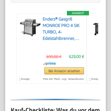
ANGEBOT
Enders® Gasgrill
MONROE PRO 4 SIK
TURBO, 4-
Edelstahlbrenner,
Seitenkocher,
Infrarot-Backburner,
699,00 €
629,00 €
Sichtfenster, HEAT
RANGE™, SWITCH
GRID™, 800 °C TURBO
Bei Amazon ansehen
ZONE™, SIMPLE
*
Anzeige
Preis inkl. MwSt., zzgl. Versandkosten
*
Anzeige
CLEAN™, #8378
Kauf-Checkliste: Was du vor dem