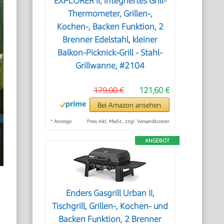
EXPLORER II, integriertes Grill-
Thermometer, Grillen-,
Kochen-, Backen Funktion, 2
Brenner Edelstahl, kleiner
Balkon-Picknick-Grill - Stahl-
Grillwanne, #2104
179,00 €
121,60 €
Bei Amazon ansehen
*
Anzeige
Preis inkl. MwSt., zzgl. Versandkosten
ANGEBOT
Enders Gasgrill Urban II,
Tischgrill, Grillen-, Kochen- und
Backen Funktion, 2 Brenner