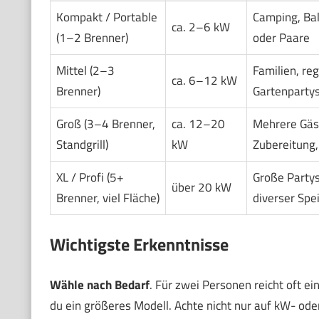
Kompakt / Portable
Camping, Bal
ca. 2–6 kW
(1–2 Brenner)
oder Paare
Mittel (2–3
Familien, reg
ca. 6–12 kW
Brenner)
Gartenparty
Groß (3–4 Brenner,
ca. 12–20
Mehrere Gäst
Standgrill)
kW
Zubereitung,
XL / Profi (5+
Große Partys
über 20 kW
Brenner, viel Fläche)
diverser Spe
Wichtigste Erkenntnisse
Wähle nach Bedarf
. Für zwei Personen reicht oft ei
du ein größeres Modell. Achte nicht nur auf kW- od