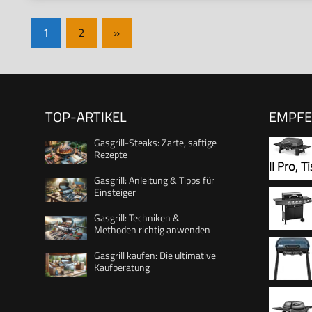
Seitennummerierung
Nächste
1
2
»
Beiträge
der
Beiträge
TOP-ARTIKEL
EMPF
Gasgrill-Steaks: Zarte, saftige
Rezepte
II Pro, T
Gasgrill: Anleitung & Tipps für
und Bac
Einsteiger
Edelstah
Gasgrill: Techniken &
Balkon-,
Methoden richtig anwenden
Gehäuse
Gasgrill kaufen: Die ultimative
Seitenko
Kaufberatung
4+1 Gasg
Thermome