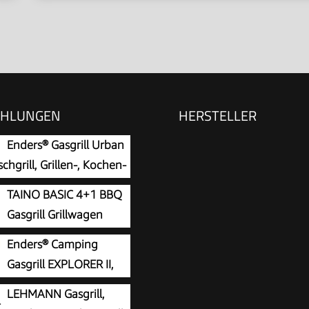
EHLUNGEN
HERSTELLER
Enders® Gasgrill Urban
ischgrill, Grillen-, Kochen-
ken Funktion, 2 Brenner
TAINO BASIC 4+1 BBQ
l, mit Grill-Thermometer,
Gasgrill Grillwagen
 Camping-Grill, Aluguss-
Edelstahl-Brenner +
Enders® Camping
, Gusseisen-Rost, #2062
cher Grill TÜV (BASIC
Gasgrill EXPLORER II,
rill)
integriertes Grill-
LEHMANN Gasgrill,
ter, Grillen-, Kochen-,