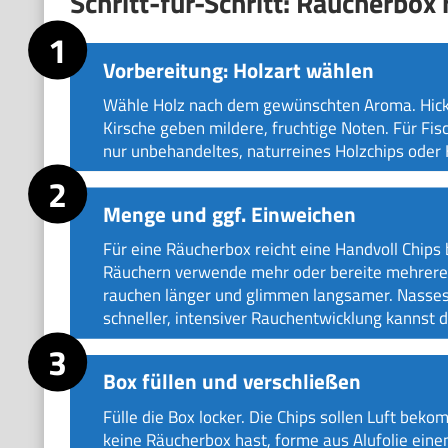
Schritt-für-Schritt: Räucherbox 
Vorbereitung: Holzart wählen
Wähle Holz nach dem gewünschten Aroma. Hicko
Kirsche geben mildere, fruchtige Noten. Für Fi
nur unbehandeltes, naturreines Holzchips oder 
Menge und ggf. Einweichen
Für eine Räucherbox reicht eine Handvoll Chips 
Räuchern verwende mehr oder bereite mehrere N
rauchen länger und glimmen langsamer. Nasses
schneller, intensiver Rauchentwicklung kannst 
Box füllen und verschließen
Fülle die Box locker. Die Chips sollen Luft beko
keine Räucherbox hast, forme aus Alufolie einen