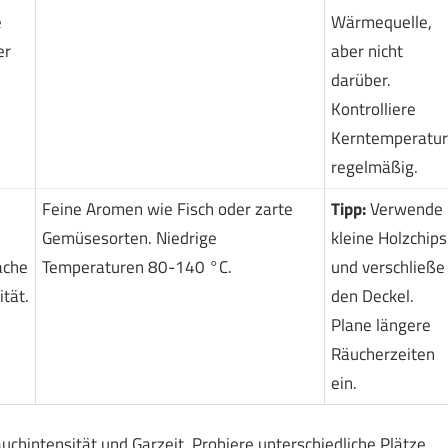
e
Wärmequelle,
er
aber nicht
darüber.
Kontrolliere
Kerntemperatur
regelmäßig.
Feine Aromen wie Fisch oder zarte
Tipp:
Verwende
Gemüsesorten. Niedrige
kleine Holzchips
ache
Temperaturen 80-140 °C.
und verschließe
tät.
den Deckel.
Plane längere
Räucherzeiten
ein.
chintensität und Garzeit. Probiere unterschiedliche Plätze