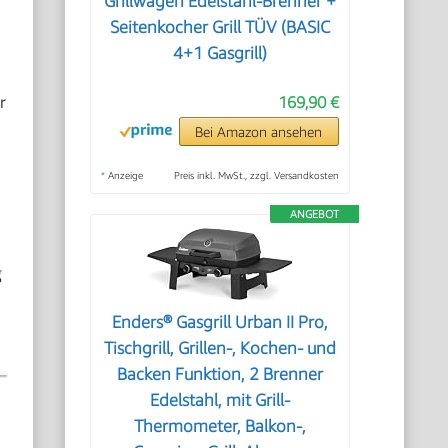
Grillwagen Edelstahl-Brenner +
Seitenkocher Grill TÜV (BASIC
4+1 Gasgrill)
r
169,90 €
Bei Amazon ansehen
*
Anzeige
Preis inkl. MwSt., zzgl. Versandkosten
ANGEBOT
g
Enders® Gasgrill Urban II Pro,
Tischgrill, Grillen-, Kochen- und
Backen Funktion, 2 Brenner
Edelstahl, mit Grill-
Thermometer, Balkon-,