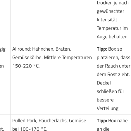
trocken je nach
gewünschter
Intensität.
Temperatur im
Auge behalten.
gig
Allround: Hähnchen, Braten,
Tipp:
Box so
Gemüsekörbe. Mittlere Temperaturen
platzieren, dass
en
150-220 °C.
der Rauch unter
dem Rost zieht.
Deckel
schließen für
bessere
Verteilung.
Pulled Pork, Räucherlachs, Gemüse
Tipp:
Box nahe
t.
bei 100-170 °C.
an die