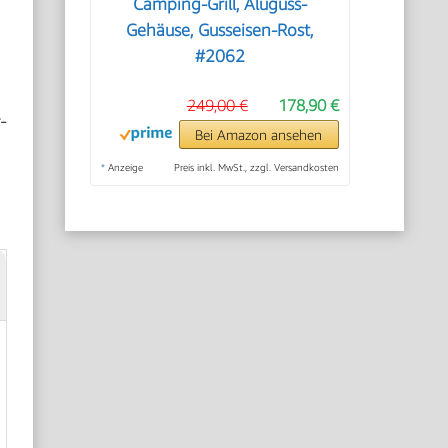
Camping-Grill, Aluguss-
Gehäuse, Gusseisen-Rost,
#2062
249,00 €
178,90 €
-
Bei Amazon ansehen
*
Anzeige
Preis inkl. MwSt., zzgl. Versandkosten