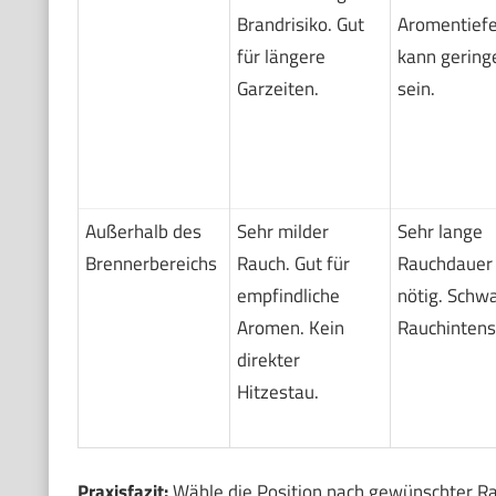
Brandrisiko. Gut
Aromentief
für längere
kann gering
Garzeiten.
sein.
Außerhalb des
Sehr milder
Sehr lange
Brennerbereichs
Rauch. Gut für
Rauchdauer
empfindliche
nötig. Schw
Aromen. Kein
Rauchintensi
direkter
Hitzestau.
Praxisfazit:
Wähle die Position nach gewünschter Rau