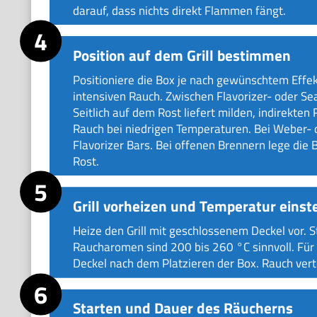
darauf, dass nichts direkt Flammen fängt.
Position auf dem Grill bestimmen
Positioniere die Box je nach gewünschtem Effe
intensiven Rauch. Zwischen Flavorizer- oder Se
Seitlich auf dem Rost liefert milden, indirekte
Rauch bei niedrigen Temperaturen. Bei Weber- o
Flavorizer Bars. Bei offenen Brennern lege die 
Rost.
Grill vorheizen und Temperatur einst
Heize den Grill mit geschlossenem Deckel vor. St
Raucharomen sind 200 bis 260 °C sinnvoll. Für
Deckel nach dem Platzieren der Box. Rauch vertei
Starten und Dauer des Räucherns