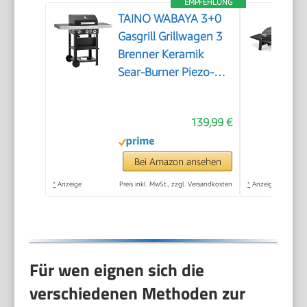
EMPFEHLUNG
TAINO WABAYA 3+0
Gasgrill Grillwagen 3
Brenner Keramik
Sear-Burner Piezo-
Zündung
Thermometer
139,99 €
Warmhalterost
Schwarz Matt
Bei Amazon ansehen
*
Anzeige
Preis inkl. MwSt., zzgl. Versandkosten
*
Anzeige
Für wen eignen sich die
verschiedenen Methoden zur