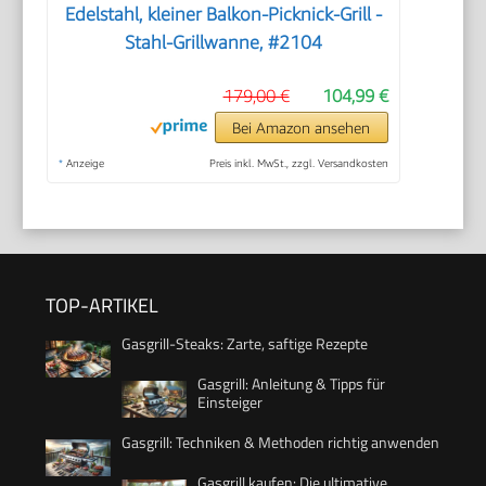
Edelstahl, kleiner Balkon-Picknick-Grill -
Stahl-Grillwanne, #2104
179,00 €
104,99 €
Bei Amazon ansehen
*
Anzeige
Preis inkl. MwSt., zzgl. Versandkosten
TOP-ARTIKEL
Gasgrill-Steaks: Zarte, saftige Rezepte
Gasgrill: Anleitung & Tipps für
Einsteiger
Gasgrill: Techniken & Methoden richtig anwenden
Gasgrill kaufen: Die ultimative