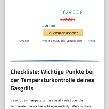
Seitenkocher,
Infrarot-Backburner,
629,00 €
Sichtfenster, HEAT
RANGE™, SWITCH
699,00 €
GRID™, 800 °C TURBO
ZONE™, SIMPLE
Bei Amazon ansehen
CLEAN™, #8378
*
Anzeige
Preis inkl. MwSt., zzgl. Versandkosten
*
Anzeige
Checkliste: Wichtige Punkte bei
der Temperaturkontrolle deines
Gasgrills
Bevor du ein Temperaturmessgerät kaufst oder die
Temperatur deines Gasgrills überwachst, helfen dir diese