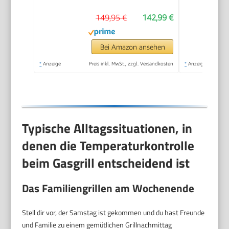
Thermometer,
149,95 €
142,99 €
Balkon-, Camping-
Grill, Aluguss-
Gehäuse, Gusseisen-
Bei Amazon ansehen
Rost #2070
*
Anzeige
Preis inkl. MwSt., zzgl. Versandkosten
*
Anzeige
Typische Alltagssituationen, in
denen die Temperaturkontrolle
beim Gasgrill entscheidend ist
Das Familiengrillen am Wochenende
Stell dir vor, der Samstag ist gekommen und du hast Freunde
und Familie zu einem gemütlichen Grillnachmittag