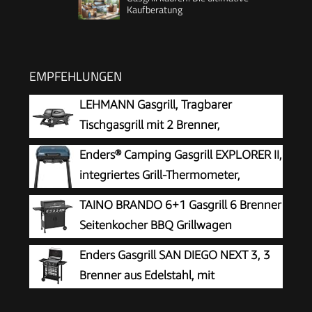
Kaufberatung
EMPFEHLUNGEN
LEHMANN Gasgrill, Tragbarer
Tischgasgrill mit 2 Brenner,
Thermometer & Seitentischen
Enders® Camping Gasgrill EXPLORER II,
klappbar, Gusseisen Grillrost mit 1638 cm²
integriertes Grill-Thermometer,
Grillfläche, Tischgrill für Outdoor BBQ, Balkon- &
Grillen-, Kochen-, Backen Funktion, 2
TAINO BRANDO 6+1 Gasgrill 6 Brenner
Campinggrill
Brenner Edelstahl, kleiner Balkon-Picknick-Grill -
Seitenkocher BBQ Grillwagen
Stahl-Grillwanne, #2104
Gasgriller
Enders Gasgrill SAN DIEGO NEXT 3, 3
Brenner aus Edelstahl, mit
Grillthermometer, kleiner, Camping,