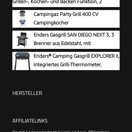
Grillen-, Kochen- und Backen Funktion, 2
Brenner Edelstahl, mit Grill-Thermometer,
Campingaz Party Grill 400 CV
Balkon-, Camping-Grill, Aluguss-Gehäuse,
Campingkocher
Gusseisen-Rost, #2062
Enders Gasgrill SAN DIEGO NEXT 3, 3
Brenner aus Edelstahl, mit
Grillthermometer, kleiner, Camping,
Enders® Camping Gasgrill EXPLORER II,
Edelstahlrost, Balkon Gas Grill,stabile
integriertes Grill-Thermometer,
Seitenablagen#80166
Grillen-, Kochen-, Backen Funktion, 2
Brenner Edelstahl, kleiner Balkon-Picknick-Grill -
Stahl-Grillwanne, #2104
HERSTELLER
AFFILIATELINKS
Die mit * gekennzeichneten Links sind sog. Affiliatelinks.