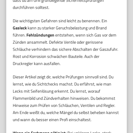
dass du am Grill grundlegende Sicherheitsprüfungen
durchführen solltest.
Die wichtigsten Gefahren sind leicht zu benennen. Ein
Gasleck
kann zu starker Geruchsbelastung und Brand
führen.
Fehlzündungen
entstehen, wenn sich Gas vor dem
Zünden ansammelt. Defekte Ventile oder gerissene
Schläuche verhindern das sichere Abschalten der Gaszufuhr.
Rost und Korrosion schwächen Bauteile. Auch der
Druckregler kann ausfallen.
Dieser Artikel zeigt dir, welche Prüfungen sinnvoll sind. Du
lernst, wie du Sichtchecks machst. Du erfährst, wie man
Lecks mit Seifenlösung erkennt. Du lernst, worauf
Flammenbild und Zündverhalten hinweisen. Du bekommst
Hinweise zum Prüfen von Schläuchen, Ventilen und Regler.
Am Ende weißt du, welche Mängel du selbst beheben kannst
und wann du besser einen Profi einschaltest.
Wann ein Fachmann nötig ist:
Bei unklaren Lecks, stark