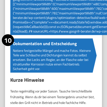
[{"minimumViewportWidth":0,"maximumViewportWidth":480,"compl
{"minimumViewportWidth":600,"maximumViewportWidth":782,"comp
{"minimumViewportWidth":782,"maximumViewportWidth":null,"comple
berater.de/wp-content/plugins/optimization-detective/build/web-vi
Promise((e=>{"complete"===document.readyState?e():window.addEve
{requestIdleCallback(e)}));const e=JSON.parse(document.getElement
n(a)}load(); //# sourceURL=https://www.gasgrill-berater.de/wp-co
Dokumentation und Entscheidung
Notiere festgestellte Mängel und mache Fotos. Kleinere
Teile wie Schläuche und Dichtungen kannst du selbst
ersetzen. Bei Lecks am Regler, an der Flasche oder bei
struktureller Korrosion nutze einen Fachbetrieb.
Sicherheit geht vor.
Kurze Hinweise
Teste regelmäßig vor jeder Saison. Tausche Verschleißteile
frühzeitig. Wenn du dir bei einem Testergebnis unsicher bist,
stelle den Grill nicht in Betrieb und hole fachliche Hilfe.