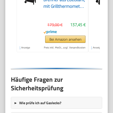
mit Grillthermometer,
kleiner, Camping,
Edelstahlrost, Balkon
179,00 €
137,45 €
Gas Grill,stabile
Seitenablagen#80166
Bei Amazon ansehen
*
Anzeige
Preis inkl. MwSt., zzgl. Versandkosten
*
Anzeige
Häufige Fragen zur
Sicherheitsprüfung
Wie prüfe ich auf Gaslecks?