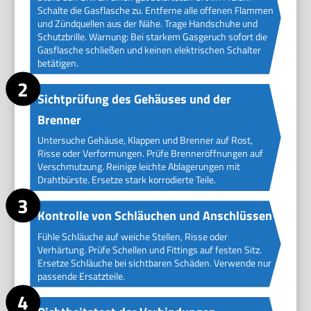
Schalte die Gasflasche zu. Entferne alle offenen Flammen
und Zündquellen aus der Nähe. Trage Handschuhe und
Schutzbrille. Warnung: Bei starkem Gasgeruch sofort die
Gasflasche schließen und keinen elektrischen Schalter
betätigen.
Sichtprüfung des Gehäuses und der
Brenner
Untersuche Gehäuse, Klappen und Brenner auf Rost,
Risse oder Verformungen. Prüfe Brenneröffnungen auf
Verschmutzung. Reinige leichte Ablagerungen mit
Drahtbürste. Ersetze stark korrodierte Teile.
Kontrolle von Schläuchen und Anschlüssen
Fühle Schläuche auf weiche Stellen, Risse oder
Verhärtung. Prüfe Schellen und Fittings auf festen Sitz.
Ersetze Schläuche bei sichtbaren Schäden. Verwende nur
passende Ersatzteile.