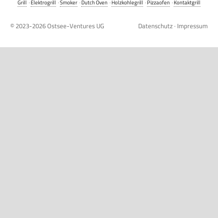
Grill
·
Elektrogrill
·
Smoker
·
Dutch Oven
·
Holzkohlegrill
·
Pizzaofen
·
Kontaktgrill
© 2023-2026
Ostsee-Ventures UG
Datenschutz
·
Impressum