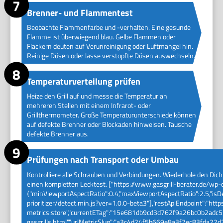
Brenner- und Flammentest
Beobachte Flammenfarbe und -verhalten. Eine gesunde
Flamme ist überwiegend blau. Gelbe Flammen oder
Flackern deuten auf Verunreinigung oder Luftmangel hin.
Reinige Düsen oder lasse verstopfte Düsen auswechseln.
Temperaturverteilung prüfen
Heize den Grill auf und messe die Temperatur an
mehreren Stellen mit einem Infrarot- oder
Grillthermometer. Große Temperaturunterschiede können
auf defekte Brenner oder Blockaden hinweisen. Tausche
defekte Brenner aus.
Prüfungen nach Transport oder Umbau
Kontrolliere alle Schrauben und Verbindungen. Wiederhole den Dic
einen kompletten Lecktest. ["https://www.gasgrill-berater.de/wp-
{"minViewportAspectRatio":0.4,"maxViewportAspectRatio":2.5,"isD
prioritizer/detect.min.js?ver=1.0.0-beta3"],"restApiEndpoint":"htt
metrics:store","currentETag":"15e681db9cd3d762f9a26bc0b2adc535"
gasgrills.html","urlMetricSlug":"a3c4d24f5b669e8a3f7ec83fda22d