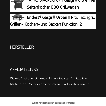
TAINO BRANDO 6+1 Gasgrill 6 Brenner
klappbar, Gusseisen Grillrost mit 1638 cm²
Seitenkocher BBQ Grillwagen
Grillfläche, Tischgrill für Outdoor BBQ, Balkon- &
Gasgriller
Enders® Gasgrill Urban II Pro, Tischgrill,
Campinggrill
Grillen-, Kochen- und Backen Funktion, 2
Brenner Edelstahl, mit Grill-Thermometer,
Balkon-, Camping-Grill, Aluguss-Gehäuse,
Gusseisen-Rost, #2062
HERSTELLER
AFFILIATELINKS
Die mit * gekennzeichneten Links sind sog. Affiliatelinks.
Als Amazon-Partner verdiene ich an qualifizierten Käufen!
Weitere thematisch passende Portale: