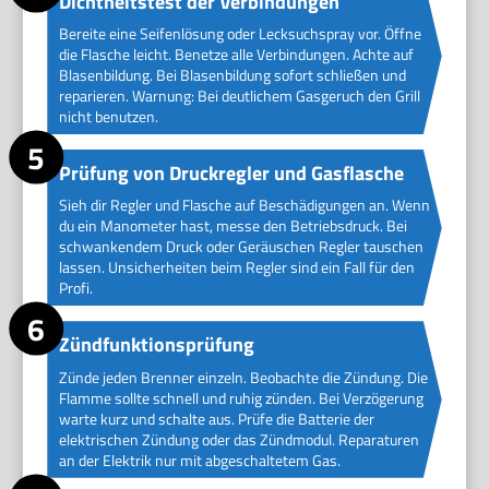
Dichtheitstest der Verbindungen
Bereite eine Seifenlösung oder Lecksuchspray vor. Öffne
die Flasche leicht. Benetze alle Verbindungen. Achte auf
Blasenbildung. Bei Blasenbildung sofort schließen und
reparieren. Warnung: Bei deutlichem Gasgeruch den Grill
nicht benutzen.
Prüfung von Druckregler und Gasflasche
Sieh dir Regler und Flasche auf Beschädigungen an. Wenn
du ein Manometer hast, messe den Betriebsdruck. Bei
schwankendem Druck oder Geräuschen Regler tauschen
lassen. Unsicherheiten beim Regler sind ein Fall für den
Profi.
Zündfunktionsprüfung
Zünde jeden Brenner einzeln. Beobachte die Zündung. Die
Flamme sollte schnell und ruhig zünden. Bei Verzögerung
warte kurz und schalte aus. Prüfe die Batterie der
elektrischen Zündung oder das Zündmodul. Reparaturen
an der Elektrik nur mit abgeschaltetem Gas.