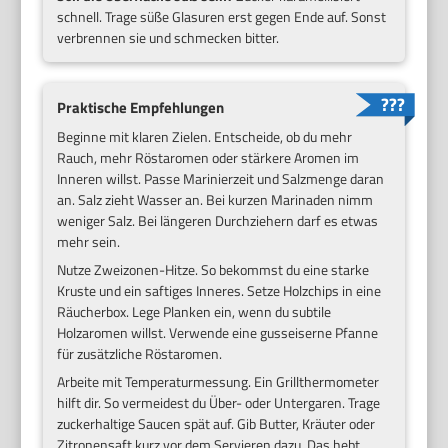
schnell. Trage süße Glasuren erst gegen Ende auf. Sonst
verbrennen sie und schmecken bitter.
Praktische Empfehlungen
Beginne mit klaren Zielen. Entscheide, ob du mehr
Rauch, mehr Röstaromen oder stärkere Aromen im
Inneren willst. Passe Marinierzeit und Salzmenge daran
an. Salz zieht Wasser an. Bei kurzen Marinaden nimm
weniger Salz. Bei längeren Durchziehern darf es etwas
mehr sein.
Nutze Zweizonen-Hitze. So bekommst du eine starke
Kruste und ein saftiges Inneres. Setze Holzchips in eine
Räucherbox. Lege Planken ein, wenn du subtile
Holzaromen willst. Verwende eine gusseiserne Pfanne
für zusätzliche Röstaromen.
Arbeite mit Temperaturmessung. Ein Grillthermometer
hilft dir. So vermeidest du Über- oder Untergaren. Trage
zuckerhaltige Saucen spät auf. Gib Butter, Kräuter oder
Zitronensaft kurz vor dem Servieren dazu. Das hebt