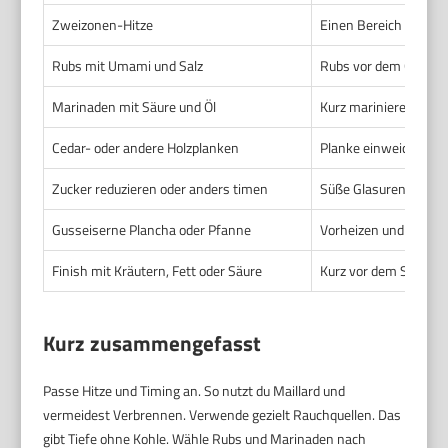
Zweizonen-Hitze
Einen Bereich heiß, e
Rubs mit Umami und Salz
Rubs vor dem Grillen 
Marinaden mit Säure und Öl
Kurz marinieren bei F
Cedar- oder andere Holzplanken
Planke einweichen. Di
Zucker reduzieren oder anders timen
Süße Glasuren erst sp
Gusseiserne Plancha oder Pfanne
Vorheizen und direkt a
Finish mit Kräutern, Fett oder Säure
Kurz vor dem Serviere
Kurz zusammengefasst
Passe Hitze und Timing an. So nutzt du Maillard und
vermeidest Verbrennen. Verwende gezielt Rauchquellen. Das
gibt Tiefe ohne Kohle. Wähle Rubs und Marinaden nach