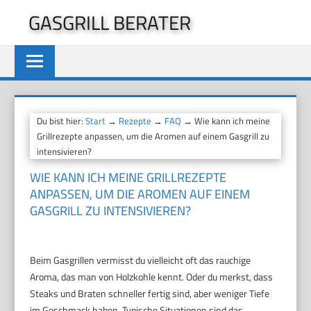
Zum
GASGRILL BERATER
Inhalt
springen
Du bist hier:
Start
→
Rezepte
→
FAQ
→ Wie kann ich meine
Grillrezepte anpassen, um die Aromen auf einem Gasgrill zu
intensivieren?
WIE KANN ICH MEINE GRILLREZEPTE
ANPASSEN, UM DIE AROMEN AUF EINEM
GASGRILL ZU INTENSIVIEREN?
Beim Gasgrillen vermisst du vielleicht oft das rauchige
Aroma, das man von Holzkohle kennt. Oder du merkst, dass
Steaks und Braten schneller fertig sind, aber weniger Tiefe
im Geschmack haben. Typische Situationen sind das