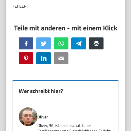
FEHLER!
Facebook
Twitter
WhatsApp
Telegram
Buffer
Pinterest
LinkedIn
Email
Wer schreibt hier?
Oliver
Oliver, 36, ist leidenschaftlicher
Familienvater und Fleischliebhaber. Er liebt