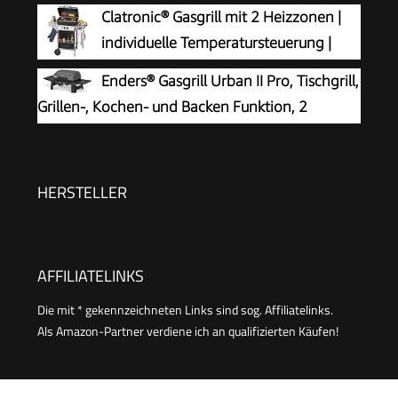
Burner Piezo-Zündung Thermometer
Clatronic® Gasgrill mit 2 Heizzonen |
Warmhalterost Schwarz Matt
individuelle Temperatursteuerung |
inkl. Grillrost + Warmhalterost | Grill mit
Enders® Gasgrill Urban II Pro, Tischgrill,
praktischem Ablagekorb und großem Stauraum
Grillen-, Kochen- und Backen Funktion, 2
für Gasflasche | GG 3590
Brenner Edelstahl, mit Grill-Thermometer,
Balkon-, Camping-Grill, Aluguss-Gehäuse,
Gusseisen-Rost, #2062
HERSTELLER
AFFILIATELINKS
Die mit * gekennzeichneten Links sind sog. Affiliatelinks.
Als Amazon-Partner verdiene ich an qualifizierten Käufen!