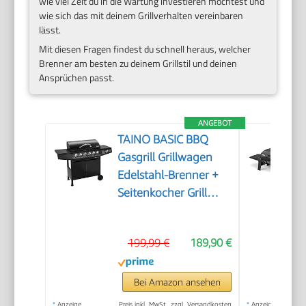
wie viel Zeit du in die Wartung investieren möchtest und
wie sich das mit deinem Grillverhalten vereinbaren
lässt.
Mit diesen Fragen findest du schnell heraus, welcher
Brenner am besten zu deinem Grillstil und deinen
Ansprüchen passt.
ANGEBOT
TAINO BASIC BBQ
Gasgrill Grillwagen
Edelstahl-Brenner +
Seitenkocher Grill
(BASIC 6+1 Gasgrill)
199,99 €
189,90 €
Bei Amazon ansehen
*
Anzeige
Preis inkl. MwSt., zzgl. Versandkosten
*
Anzeige