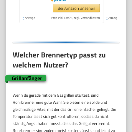
Balkon-, Camping-
Grill, Aluguss-
Bei Amazon ansehen
Gehäuse, Gusseisen-
*
Anzeige
Preis inkl. MwSt., zzgl. Versandkosten
*
Anzeige
Rost, #2062
Welcher Brennertyp passt zu
welchem Nutzer?
Grillanfänger
Wenn du gerade mit dem Gasgrillen startest, sind
Rohrbrenner eine gute Wahl. Sie bieten eine solide und
gleichmäßige Hitze, mit der das Grillen einfacher gelingt. Die
Temperatur lässt sich gut kontrollieren, sodass du nicht
ständig Angst haben musst, dass das Grillgut verbrennt.
Rohrbrenner sind zudem meist kostengünstig und leicht zu