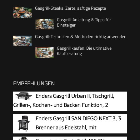
Gasgrill-Steaks: Zarte, saftige Rezepte
Gasgrill: Anleitung & Tipps für
Einsteiger
Gasgrill: Techniken & Methoden richtig anwenden
Gasgrill kaufen: Die ultimative
Kaufberatung
EMPFEHLUNGEN
Enders Gasgrill Urban II, Tischgrill,
Grillen-, Kochen- und Backen Funktion, 2
Brenner Edelstahl, mit Grill-Thermometer,
Enders Gasgrill SAN DIEGO NEXT 3, 3
Balkon-, Camping-Grill, Aluguss-Gehäuse,
Brenner aus Edelstahl, mit
Gusseisen-Rost #2070
Grillthermometer, kleiner, Camping,