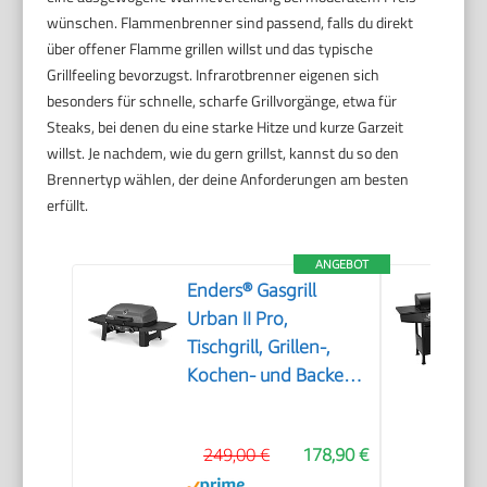
wünschen. Flammenbrenner sind passend, falls du direkt
über offener Flamme grillen willst und das typische
Grillfeeling bevorzugst. Infrarotbrenner eigenen sich
besonders für schnelle, scharfe Grillvorgänge, etwa für
Steaks, bei denen du eine starke Hitze und kurze Garzeit
willst. Je nachdem, wie du gern grillst, kannst du so den
Brennertyp wählen, der deine Anforderungen am besten
erfüllt.
ANGEBOT
Enders® Gasgrill
Urban II Pro,
Tischgrill, Grillen-,
Kochen- und Backen
Funktion, 2 Brenner
Edelstahl, mit Grill-
249,00 €
178,90 €
Thermometer,