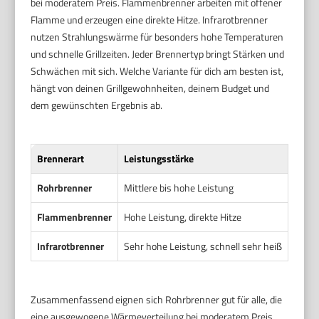
bei moderatem Preis. Flammenbrenner arbeiten mit offener
Flamme und erzeugen eine direkte Hitze. Infrarotbrenner
nutzen Strahlungswärme für besonders hohe Temperaturen
und schnelle Grillzeiten. Jeder Brennertyp bringt Stärken und
Schwächen mit sich. Welche Variante für dich am besten ist,
hängt von deinen Grillgewohnheiten, deinem Budget und
dem gewünschten Ergebnis ab.
Brennerart
Leistungsstärke
Wärm
Rohrbrenner
Mittlere bis hohe Leistung
Gleich
Flammenbrenner
Hohe Leistung, direkte Hitze
Konze
Infrarotbrenner
Sehr hohe Leistung, schnell sehr heiß
Gezie
Zusammenfassend eignen sich Rohrbrenner gut für alle, die
eine ausgewogene Wärmeverteilung bei moderatem Preis