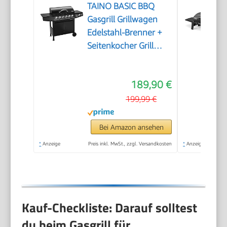
TAINO BASIC BBQ
Gasgrill Grillwagen
Edelstahl-Brenner +
Seitenkocher Grill
(BASIC 6+1 Gasgrill)
189,90 €
199,99 €
Bei Amazon ansehen
*
Anzeige
Preis inkl. MwSt., zzgl. Versandkosten
*
Anzeige
Kauf-Checkliste: Darauf solltest
du beim Gasgrill für