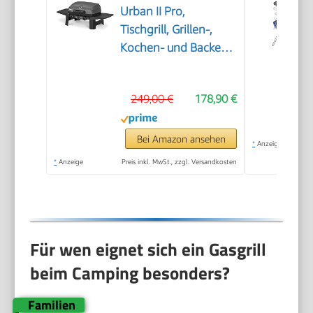
Urban II Pro,
Tischgrill, Grillen-,
Kochen- und Backen
Funktion, 2 Brenner
Edelstahl, mit Grill-
249,00 €
178,90 €
Thermometer,
Balkon-, Camping-
Grill, Aluguss-
Bei Amazon ansehen
*
Anzeige
Gehäuse, Gusseisen-
*
Anzeige
Preis inkl. MwSt., zzgl. Versandkosten
Rost, #2062
Für wen eignet sich ein Gasgrill
beim Camping besonders?
Familien