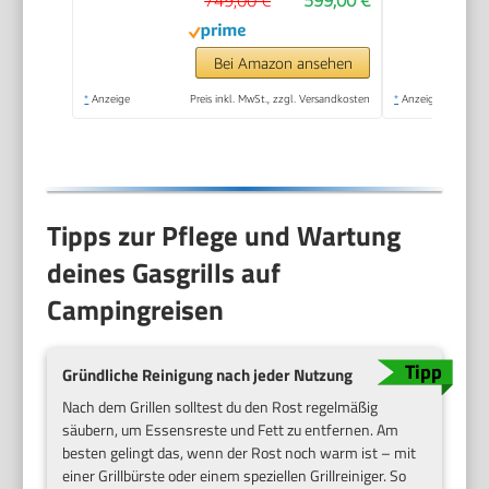
Sichtfenster, HEAT
RANGE™, SWITCH
GRID™, 800 °C TURBO
Bei Amazon ansehen
ZONE™, SIMPLE
*
Anzeige
Preis inkl. MwSt., zzgl. Versandkosten
*
Anzeige
CLEAN™ ink.
SEARGRATE, #8366
Tipps zur Pflege und Wartung
deines Gasgrills auf
Campingreisen
Gründliche Reinigung nach jeder Nutzung
Nach dem Grillen solltest du den Rost regelmäßig
säubern, um Essensreste und Fett zu entfernen. Am
besten gelingt das, wenn der Rost noch warm ist – mit
einer Grillbürste oder einem speziellen Grillreiniger. So