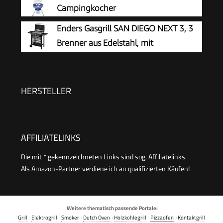
klappbar, Gusseisen Grillrost mit 1638 cm²
Campingkocher
Grillfläche, Tischgrill für Outdoor BBQ, Balkon- &
Enders Gasgrill SAN DIEGO NEXT 3, 3
Campinggrill
Brenner aus Edelstahl, mit
Grillthermometer, kleiner, Camping,
Edelstahlrost, Balkon Gas Grill,stabile
Seitenablagen#80166
HERSTELLER
AFFILIATELINKS
Die mit * gekennzeichneten Links sind sog. Affiliatelinks.
Als Amazon-Partner verdiene ich an qualifizierten Käufen!
Weitere thematisch passende Portale:
Grill
·
Elektrogrill
·
Smoker
·
Dutch Oven
·
Holzkohlegrill
·
Pizzaofen
·
Kontaktgrill