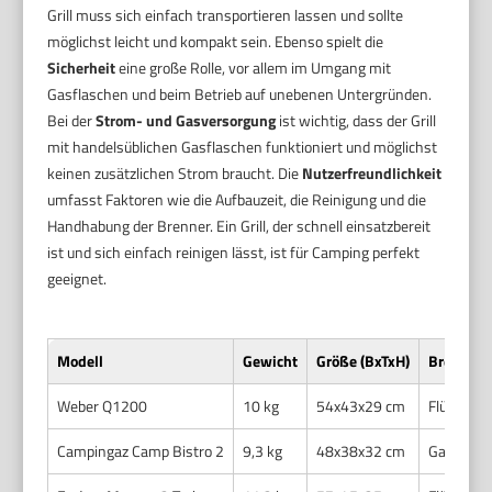
Grill muss sich einfach transportieren lassen und sollte
möglichst leicht und kompakt sein. Ebenso spielt die
Sicherheit
eine große Rolle, vor allem im Umgang mit
Gasflaschen und beim Betrieb auf unebenen Untergründen.
Bei der
Strom- und Gasversorgung
ist wichtig, dass der Grill
mit handelsüblichen Gasflaschen funktioniert und möglichst
keinen zusätzlichen Strom braucht. Die
Nutzerfreundlichkeit
umfasst Faktoren wie die Aufbauzeit, die Reinigung und die
Handhabung der Brenner. Ein Grill, der schnell einsatzbereit
ist und sich einfach reinigen lässt, ist für Camping perfekt
geeignet.
Modell
Gewicht
Größe (BxTxH)
Brennstof
Weber Q1200
10 kg
54x43x29 cm
Flüssigga
Campingaz Camp Bistro 2
9,3 kg
48x38x32 cm
Gaskartu