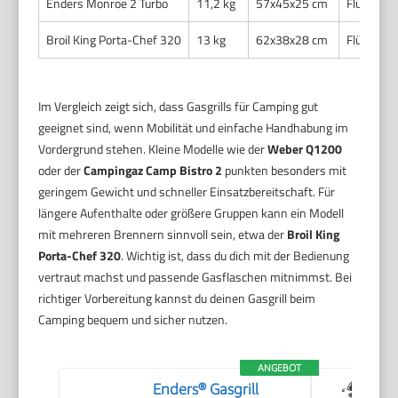
Enders Monroe 2 Turbo
11,2 kg
57x45x25 cm
Flüssigga
Broil King Porta-Chef 320
13 kg
62x38x28 cm
Flüssigga
Im Vergleich zeigt sich, dass Gasgrills für Camping gut
geeignet sind, wenn Mobilität und einfache Handhabung im
Vordergrund stehen. Kleine Modelle wie der
Weber Q1200
oder der
Campingaz Camp Bistro 2
punkten besonders mit
geringem Gewicht und schneller Einsatzbereitschaft. Für
längere Aufenthalte oder größere Gruppen kann ein Modell
mit mehreren Brennern sinnvoll sein, etwa der
Broil King
Porta-Chef 320
. Wichtig ist, dass du dich mit der Bedienung
vertraut machst und passende Gasflaschen mitnimmst. Bei
richtiger Vorbereitung kannst du deinen Gasgrill beim
Camping bequem und sicher nutzen.
ANGEBOT
Enders® Gasgrill