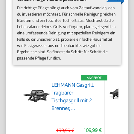
Die richtige Pflege hängt auch vom Zeitaufwand ab, den
du investieren möchtest. Für schnelle Reinigung reichen
Bürsten und ein feuchtes Tuch oft aus. Möchtest du die
Lebensdauer deines Grills verlängern, plane gelegentlich
eine umfassende Reinigung mit speziellen Reinigern ein.
Falls du dir unsicher bist, probiere einfache Hausmittel
wie Essigwasser aus und beobachte, wie gut die
Ergebnisse sind. So findest du Schritt für Schritt die
passende Pflege für dich.
ANGEBOT
LEHMANN Gasgrill,
Tragbarer
Tischgasgrill mit 2
Brenner,
Thermometer &
Seitentischen
139,99 €
109,99 €
klappbar, Gusseisen