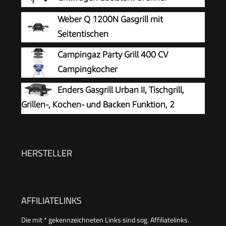
Seitenkocher Grill TÜV (BASIC 4+1
Weber Q 1200N Gasgrill mit
Gasgrill)
Seitentischen
Campingaz Party Grill 400 CV
Campingkocher
Enders Gasgrill Urban II, Tischgrill,
Grillen-, Kochen- und Backen Funktion, 2
Brenner Edelstahl, mit Grill-Thermometer,
Balkon-, Camping-Grill, Aluguss-Gehäuse,
Gusseisen-Rost #2070
HERSTELLER
AFFILIATELINKS
Die mit * gekennzeichneten Links sind sog. Affiliatelinks.