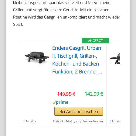
bleiben. Insgesamt spart das viel Zeit und Nerven beim
Grillen und sorgt für leckere Gerichte. Mit ein bisschen
Routine wird das Gasgrillen unkompliziert und macht wieder
Spaß.
ANGEBOT
Enders Gasgrill Urban
II, Tischgrill, Grillen-,
Kochen- und Backen
Funktion, 2 Brenner
Edelstahl, mit Grill-
Thermometer,
149,95 €
142,99 €
Balkon-, Camping-
Grill, Aluguss-
Gehäuse, Gusseisen-
Bei Amazon ansehen
Rost #2070
*
Anzeige
Preis inkl. MwSt., zzgl. Versandkosten
*
Anzeige