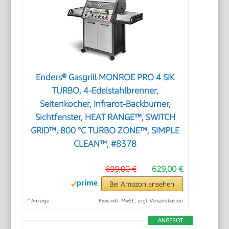
Enders® Gasgrill MONROE PRO 4 SIK
TURBO, 4-Edelstahlbrenner,
Seitenkocher, Infrarot-Backburner,
Sichtfenster, HEAT RANGE™, SWITCH
GRID™, 800 °C TURBO ZONE™, SIMPLE
CLEAN™, #8378
699,00 €
629,00 €
Bei Amazon ansehen
*
Anzeige
Preis inkl. MwSt., zzgl. Versandkosten
ANGEBOT