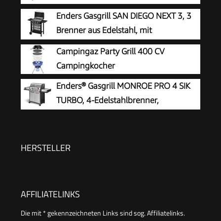
Seitenkocher Grill TÜV (BASIC 4+1
Enders Gasgrill SAN DIEGO NEXT 3, 3
Gasgrill)
Brenner aus Edelstahl, mit
Grillthermometer, kleiner, Camping,
Campingaz Party Grill 400 CV
Edelstahlrost, Balkon Gas Grill,stabile
Campingkocher
Seitenablagen#80166
Enders® Gasgrill MONROE PRO 4 SIK
TURBO, 4-Edelstahlbrenner,
Seitenkocher, Infrarot-Backburner,
Sichtfenster, HEAT RANGE™, SWITCH GRID™,
800 °C TURBO ZONE™, SIMPLE CLEAN™, #8378
HERSTELLER
AFFILIATELINKS
Die mit * gekennzeichneten Links sind sog. Affiliatelinks.