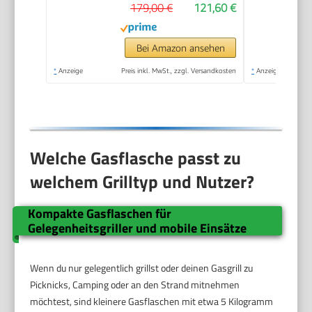
179,00 €
121,60 €
Brenner Edelstahl,
kleiner Balkon-
Picknick-Grill - Stahl-
Bei Amazon ansehen
Grillwanne, #2104
*
Anzeige
Preis inkl. MwSt., zzgl. Versandkosten
*
Anzeige
Welche Gasflasche passt zu
welchem Grilltyp und Nutzer?
Kompakte Gasflaschen für
Gelegenheitsgriller und mobile Einsätze
Wenn du nur gelegentlich grillst oder deinen Gasgrill zu
Picknicks, Camping oder an den Strand mitnehmen
möchtest, sind kleinere Gasflaschen mit etwa 5 Kilogramm