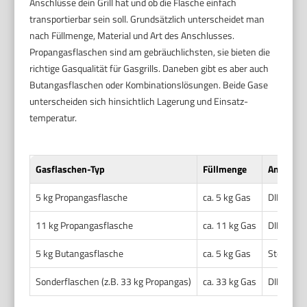
Anschlüsse dein Grill hat und ob die Flasche einfach
transportierbar sein soll. Grundsätzlich unterscheidet man
nach Füllmenge, Material und Art des Anschlusses.
Propangasflaschen sind am gebräuchlichsten, sie bieten die
richtige Gasqualität für Gasgrills. Daneben gibt es aber auch
Butangasflaschen oder Kombinationslösungen. Beide Gase
unterscheiden sich hinsichtlich Lagerung und Einsatz-
temperatur.
Gasflaschen-Typ
Füllmenge
Anschlus
5 kg Propangasflasche
ca. 5 kg Gas
DIN-Ansc
11 kg Propangasflasche
ca. 11 kg Gas
DIN-Ansch
5 kg Butangasflasche
ca. 5 kg Gas
Steckans
Sonderflaschen (z.B. 33 kg Propangas)
ca. 33 kg Gas
DIN-Ansch